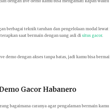
i, dan dengan live demo kamu bisa mengamati kapan waktu
an berbagai teknik taruhan dan pengelolaan modal lewat
g terapkan saat bermain dengan uang asli di
situs gacor
.
live demo dengan akses tanpa batas, jadi kamu bisa berma
 Demo Gacor Habanero
karang bagaimana caranya agar pengalaman bermain kamu