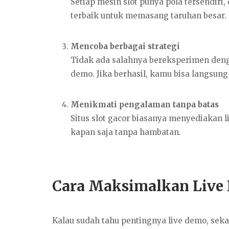
Setiap mesin slot punya pola tersendir
terbaik untuk memasang taruhan besar.
Mencoba berbagai strategi
Tidak ada salahnya bereksperimen deng
demo. Jika berhasil, kamu bisa langsun
Menikmati pengalaman tanpa batas
Situs slot gacor biasanya menyediakan 
kapan saja tanpa hambatan.
Cara Maksimalkan Live
Kalau sudah tahu pentingnya live demo, se