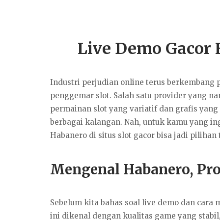
Live Demo Gacor H
Industri perjudian online terus berkembang
penggemar slot. Salah satu provider yang n
permainan slot yang variatif dan grafis ya
berbagai kalangan. Nah, untuk kamu yang ing
Habanero di situs slot gacor bisa jadi pilihan 
Mengenal Habanero, Pro
Sebelum kita bahas soal live demo dan cara 
ini dikenal dengan kualitas game yang stabil,