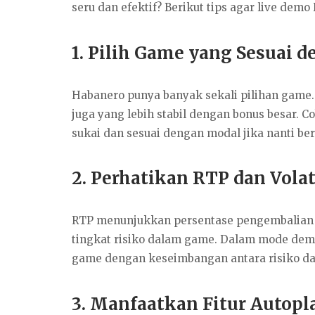
seru dan efektif? Berikut tips agar live demo
1. Pilih Game yang Sesuai
Habanero punya banyak sekali pilihan game
juga yang lebih stabil dengan bonus besar.
sukai dan sesuai dengan modal jika nanti ber
2. Perhatikan RTP dan Volat
RTP menunjukkan persentase pengembalian m
tingkat risiko dalam game. Dalam mode dem
game dengan keseimbangan antara risiko d
3. Manfaatkan Fitur Autopl