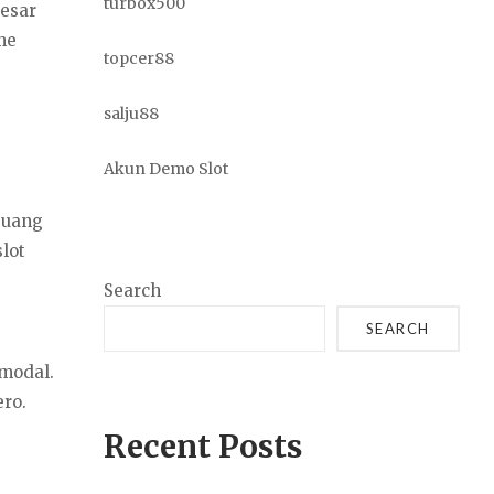
turbox500
esar
me
topcer88
salju88
Akun Demo Slot
 uang
lot
Search
SEARCH
modal.
ero.
Recent Posts