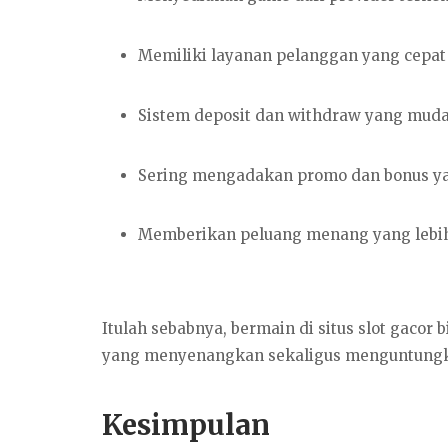
Memiliki layanan pelanggan yang cepa
Sistem deposit dan withdraw yang mud
Sering mengadakan promo dan bonus 
Memberikan peluang menang yang lebih 
Itulah sebabnya, bermain di situs slot gaco
yang menyenangkan sekaligus menguntung
Kesimpulan