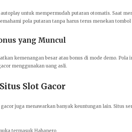
 autoplay untuk mempermudah putaran otomatis. Saat me
 memahami pola putaran tanpa harus terus menekan tombol 
Bonus yang Muncul
tkan kemenangan besar atau bonus di mode demo. Pola in
t gacor menggunakan uang asli.
itus Slot Gacor
ot gacor juga menawarkan banyak keuntungan lain. Situs 
emuka termasuk Habanero