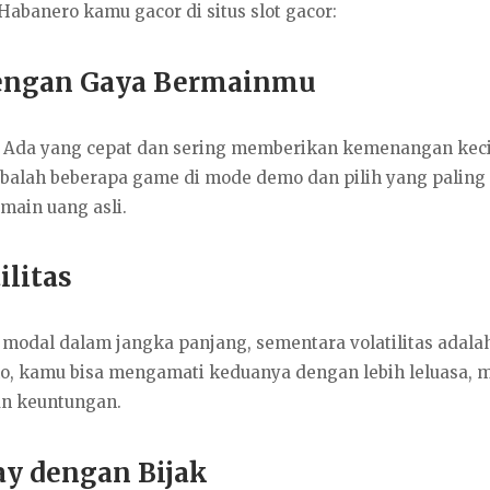
 Habanero kamu gacor di situs slot gacor:
 dengan Gaya Bermainmu
. Ada yang cepat dan sering memberikan kemenangan keci
 Cobalah beberapa game di mode demo dan pilih yang palin
main uang asli.
ilitas
odal dalam jangka panjang, sementara volatilitas adala
o, kamu bisa mengamati keduanya dengan lebih leluasa, 
an keuntungan.
ay dengan Bijak