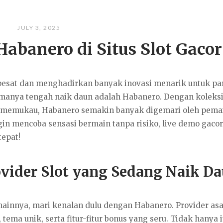
JULY 3, 2025
abanero di Situs Slot Gacor
 pesat dan menghadirkan banyak inovasi menarik untuk pa
amanya tengah naik daun adalah Habanero. Dengan koleks
ng memukau, Habanero semakin banyak digemari oleh pemai
in mencoba sensasi bermain tanpa risiko, live demo gacor
tepat!
vider Slot yang Sedang Naik D
mainnya, mari kenalan dulu dengan Habanero. Provider asa
 tema unik, serta fitur-fitur bonus yang seru. Tidak hanya 