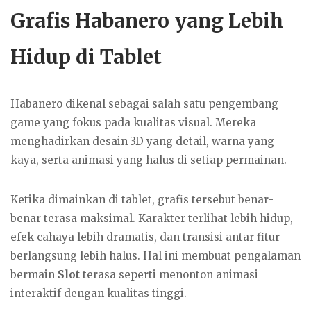
Grafis Habanero yang Lebih
Hidup di Tablet
Habanero dikenal sebagai salah satu pengembang
game yang fokus pada kualitas visual. Mereka
menghadirkan desain 3D yang detail, warna yang
kaya, serta animasi yang halus di setiap permainan.
Ketika dimainkan di tablet, grafis tersebut benar-
benar terasa maksimal. Karakter terlihat lebih hidup,
efek cahaya lebih dramatis, dan transisi antar fitur
berlangsung lebih halus. Hal ini membuat pengalaman
bermain
Slot
terasa seperti menonton animasi
interaktif dengan kualitas tinggi.