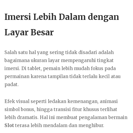
Imersi Lebih Dalam dengan
Layar Besar
Salah satu hal yang sering tidak disadari adalah
bagaimana ukuran layar mempengaruhi tingkat
imersi. Di tablet, pemain lebih mudah fokus pada
permainan karena tampilan tidak terlalu kecil atau
padat.
Efek visual seperti ledakan kemenangan, animasi
simbol bonus, hingga transisi fitur khusus terlihat
lebih dramatis. Hal ini membuat pengalaman bermain
Slot
terasa lebih mendalam dan menghibur.