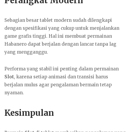
Perangkat Modern
Sebagian besar tablet modern sudah dilengkapi
dengan spesifikasi yang cukup untuk menjalankan
game grafis tinggi. Hal ini membuat permainan
Habanero dapat berjalan dengan lancar tanpa lag
yang mengganggu.
Performa yang stabil ini penting dalam permainan
Slot
, karena setiap animasi dan transisi harus
berjalan mulus agar pengalaman bermain tetap
nyaman.
Kesimpulan