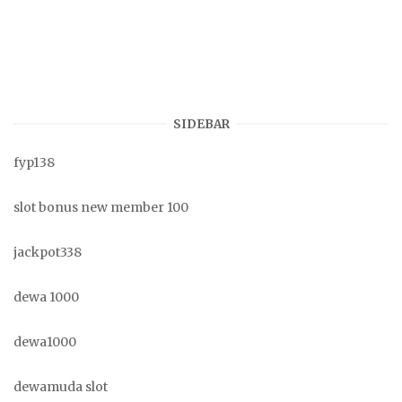
SIDEBAR
fyp138
slot bonus new member 100
jackpot338
dewa 1000
dewa1000
dewamuda slot