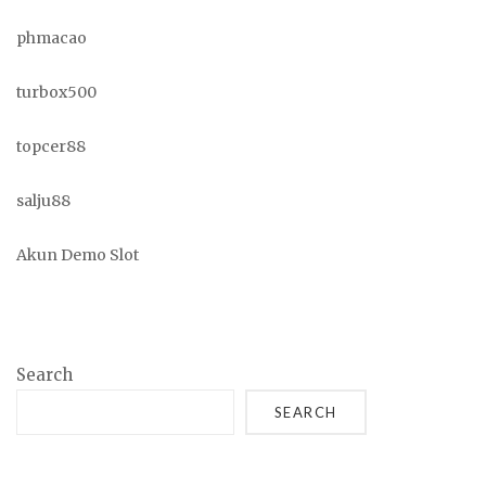
phmacao
turbox500
topcer88
salju88
Akun Demo Slot
Search
SEARCH