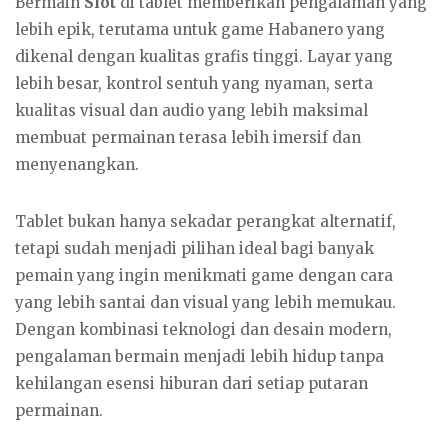
Bermain
Slot
di tablet memberikan pengalaman yang
lebih epik, terutama untuk game Habanero yang
dikenal dengan kualitas grafis tinggi. Layar yang
lebih besar, kontrol sentuh yang nyaman, serta
kualitas visual dan audio yang lebih maksimal
membuat permainan terasa lebih imersif dan
menyenangkan.
Tablet bukan hanya sekadar perangkat alternatif,
tetapi sudah menjadi pilihan ideal bagi banyak
pemain yang ingin menikmati game dengan cara
yang lebih santai dan visual yang lebih memukau.
Dengan kombinasi teknologi dan desain modern,
pengalaman bermain menjadi lebih hidup tanpa
kehilangan esensi hiburan dari setiap putaran
permainan.