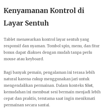
Kenyamanan Kontrol di
Layar Sentuh
Tablet menawarkan kontrol layar sentuh yang
responsif dan nyaman. Tombol spin, menu, dan fitur
bonus dapat diakses dengan mudah tanpa perlu
mouse atau keyboard.
Bagi banyak pemain, pengalaman ini terasa lebih
natural karena cukup menggunakan jari untuk
mengendalikan permainan. Dalam konteks
Slot
,
kemudahan ini membuat sesi bermain menjadi lebih
cepat dan praktis, terutama saat ingin menikmati
permainan secara santai.