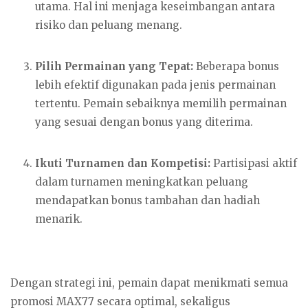
utama. Hal ini menjaga keseimbangan antara
risiko dan peluang menang.
Pilih Permainan yang Tepat:
Beberapa bonus
lebih efektif digunakan pada jenis permainan
tertentu. Pemain sebaiknya memilih permainan
yang sesuai dengan bonus yang diterima.
Ikuti Turnamen dan Kompetisi:
Partisipasi aktif
dalam turnamen meningkatkan peluang
mendapatkan bonus tambahan dan hadiah
menarik.
Dengan strategi ini, pemain dapat menikmati semua
promosi MAX77 secara optimal, sekaligus