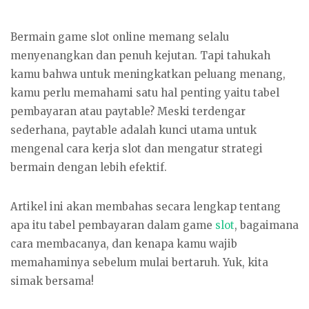
Bermain game slot online memang selalu
menyenangkan dan penuh kejutan. Tapi tahukah
kamu bahwa untuk meningkatkan peluang menang,
kamu perlu memahami satu hal penting yaitu tabel
pembayaran atau paytable? Meski terdengar
sederhana, paytable adalah kunci utama untuk
mengenal cara kerja slot dan mengatur strategi
bermain dengan lebih efektif.
Artikel ini akan membahas secara lengkap tentang
apa itu tabel pembayaran dalam game
slot
, bagaimana
cara membacanya, dan kenapa kamu wajib
memahaminya sebelum mulai bertaruh. Yuk, kita
simak bersama!