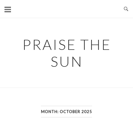
Skip
to
content
PRAISE THE
SUN
MONTH:
OCTOBER 2025