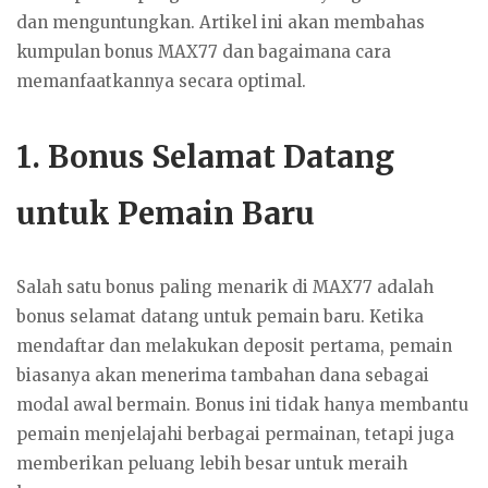
dan menguntungkan. Artikel ini akan membahas
kumpulan bonus MAX77 dan bagaimana cara
memanfaatkannya secara optimal.
1. Bonus Selamat Datang
untuk Pemain Baru
Salah satu bonus paling menarik di MAX77 adalah
bonus selamat datang untuk pemain baru. Ketika
mendaftar dan melakukan deposit pertama, pemain
biasanya akan menerima tambahan dana sebagai
modal awal bermain. Bonus ini tidak hanya membantu
pemain menjelajahi berbagai permainan, tetapi juga
memberikan peluang lebih besar untuk meraih