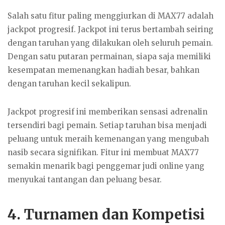
Salah satu fitur paling menggiurkan di MAX77 adalah
jackpot progresif. Jackpot ini terus bertambah seiring
dengan taruhan yang dilakukan oleh seluruh pemain.
Dengan satu putaran permainan, siapa saja memiliki
kesempatan memenangkan hadiah besar, bahkan
dengan taruhan kecil sekalipun.
Jackpot progresif ini memberikan sensasi adrenalin
tersendiri bagi pemain. Setiap taruhan bisa menjadi
peluang untuk meraih kemenangan yang mengubah
nasib secara signifikan. Fitur ini membuat MAX77
semakin menarik bagi penggemar judi online yang
menyukai tantangan dan peluang besar.
4. Turnamen dan Kompetisi