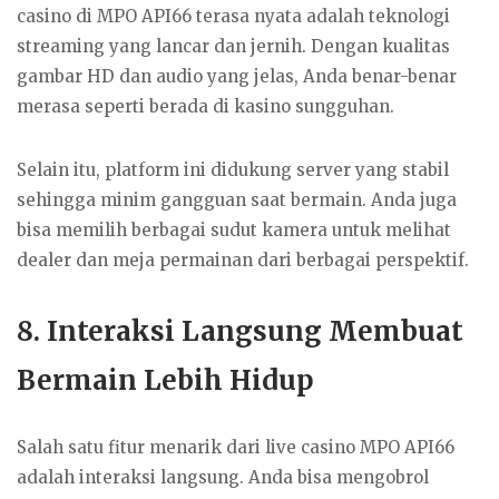
casino di MPO API66 terasa nyata adalah teknologi
streaming yang lancar dan jernih. Dengan kualitas
gambar HD dan audio yang jelas, Anda benar-benar
merasa seperti berada di kasino sungguhan.
Selain itu, platform ini didukung server yang stabil
sehingga minim gangguan saat bermain. Anda juga
bisa memilih berbagai sudut kamera untuk melihat
dealer dan meja permainan dari berbagai perspektif.
8. Interaksi Langsung Membuat
Bermain Lebih Hidup
Salah satu fitur menarik dari live casino MPO API66
adalah interaksi langsung. Anda bisa mengobrol