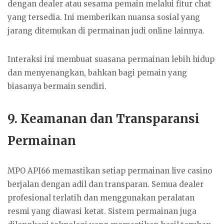
dengan dealer atau sesama pemain melalui fitur chat
yang tersedia. Ini memberikan nuansa sosial yang
jarang ditemukan di permainan judi online lainnya.
Interaksi ini membuat suasana permainan lebih hidup
dan menyenangkan, bahkan bagi pemain yang
biasanya bermain sendiri.
9. Keamanan dan Transparansi
Permainan
MPO API66 memastikan setiap permainan live casino
berjalan dengan adil dan transparan. Semua dealer
profesional terlatih dan menggunakan peralatan
resmi yang diawasi ketat. Sistem permainan juga