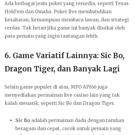
Ada berbagai jenis poker yang tersedia, seperti Texas
Hold’em dan Omaha. Poker live membutuhkan
kesabaran, kemampuan membaca lawan, dan strategi
cerdas. Tak heran jika game ini banyak disukai oleh
para pemain yang ingin tantangan lebih.
6. Game Variatif Lainnya: Sic Bo,
Dragon Tiger, dan Banyak Lagi
Selain game populer di atas, MPO API66 juga
menyediakan permainan live casino lain yang tak
kalah menarik, seperti Sic Bo dan Dragon Tiger.
Sic Bo
adalah permainan dadu dengan taruhan
beragam dan cepat, cocok untuk pemain yang