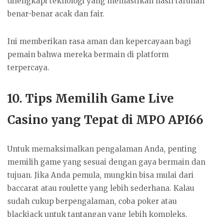
dilengkapi teknologi yang memastikan hasil taruhan
benar-benar acak dan fair.
Ini memberikan rasa aman dan kepercayaan bagi
pemain bahwa mereka bermain di platform
terpercaya.
10. Tips Memilih Game Live
Casino yang Tepat di MPO API66
Untuk memaksimalkan pengalaman Anda, penting
memilih game yang sesuai dengan gaya bermain dan
tujuan. Jika Anda pemula, mungkin bisa mulai dari
baccarat atau roulette yang lebih sederhana. Kalau
sudah cukup berpengalaman, coba poker atau
blackjack untuk tantangan yang lebih kompleks.