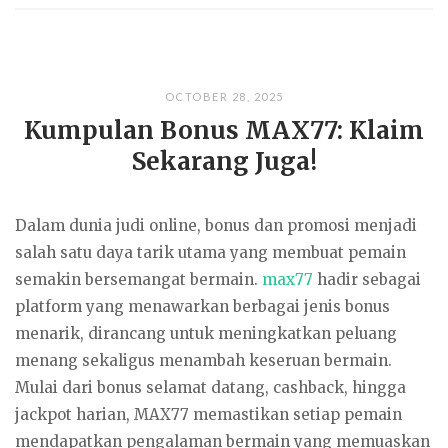
OCTOBER 28, 2025
Kumpulan Bonus MAX77: Klaim
Sekarang Juga!
Dalam dunia judi online, bonus dan promosi menjadi
salah satu daya tarik utama yang membuat pemain
semakin bersemangat bermain.
max77
hadir sebagai
platform yang menawarkan berbagai jenis bonus
menarik, dirancang untuk meningkatkan peluang
menang sekaligus menambah keseruan bermain.
Mulai dari bonus selamat datang, cashback, hingga
jackpot harian, MAX77 memastikan setiap pemain
mendapatkan pengalaman bermain yang memuaskan