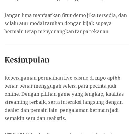
Jangan lupa manfaatkan fitur demo jika tersedia, dan
selalu atur modal taruhan dengan bijak supaya
bermain tetap menyenangkan tanpa tekanan.
Kesimpulan
Keberagaman permainan live casino di
mpo api66
benar-benar menggugah selera para pecinta judi
online. Dengan pilihan game yang lengkap, kualitas
streaming terbaik, serta interaksi langsung dengan
dealer dan pemain lain, pengalaman bermain jadi
semakin seru dan realistis.