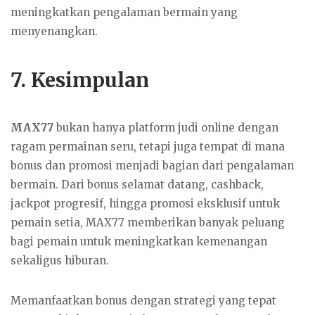
meningkatkan pengalaman bermain yang
menyenangkan.
7. Kesimpulan
MAX77
bukan hanya platform judi online dengan
ragam permainan seru, tetapi juga tempat di mana
bonus dan promosi menjadi bagian dari pengalaman
bermain. Dari bonus selamat datang, cashback,
jackpot progresif, hingga promosi eksklusif untuk
pemain setia, MAX77 memberikan banyak peluang
bagi pemain untuk meningkatkan kemenangan
sekaligus hiburan.
Memanfaatkan bonus dengan strategi yang tepat