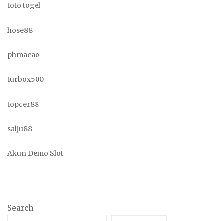
toto togel
hose88
phmacao
turbox500
topcer88
salju88
Akun Demo Slot
Search