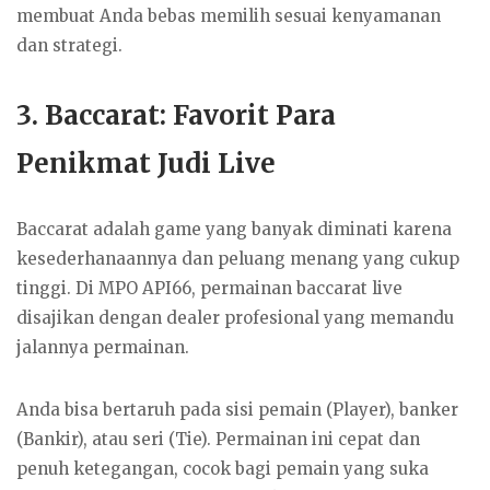
membuat Anda bebas memilih sesuai kenyamanan
dan strategi.
3. Baccarat: Favorit Para
Penikmat Judi Live
Baccarat adalah game yang banyak diminati karena
kesederhanaannya dan peluang menang yang cukup
tinggi. Di MPO API66, permainan baccarat live
disajikan dengan dealer profesional yang memandu
jalannya permainan.
Anda bisa bertaruh pada sisi pemain (Player), banker
(Bankir), atau seri (Tie). Permainan ini cepat dan
penuh ketegangan, cocok bagi pemain yang suka