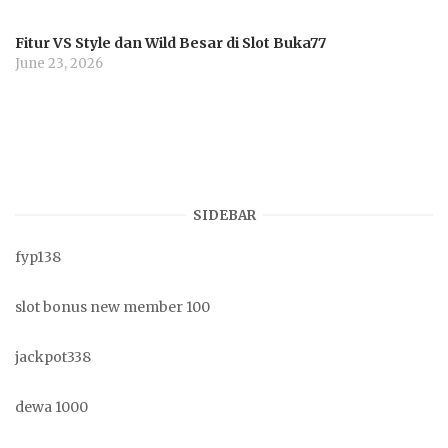
Fitur VS Style dan Wild Besar di Slot Buka77
June 23, 2026
SIDEBAR
fyp138
slot bonus new member 100
jackpot338
dewa 1000