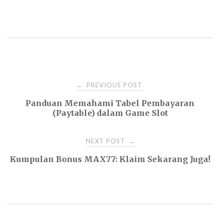
Post
PREVIOUS POST
←
Panduan Memahami Tabel Pembayaran
navigation
(Paytable) dalam Game Slot
NEXT POST
→
Kumpulan Bonus MAX77: Klaim Sekarang Juga!