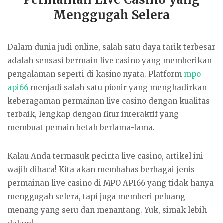
Menggugah Selera
Dalam dunia judi online, salah satu daya tarik terbesar
adalah sensasi bermain live casino yang memberikan
pengalaman seperti di kasino nyata. Platform
mpo
api66
menjadi salah satu pionir yang menghadirkan
keberagaman permainan live casino dengan kualitas
terbaik, lengkap dengan fitur interaktif yang
membuat pemain betah berlama-lama.
Kalau Anda termasuk pecinta live casino, artikel ini
wajib dibaca! Kita akan membahas berbagai jenis
permainan live casino di MPO API66 yang tidak hanya
menggugah selera, tapi juga memberi peluang
menang yang seru dan menantang. Yuk, simak lebih