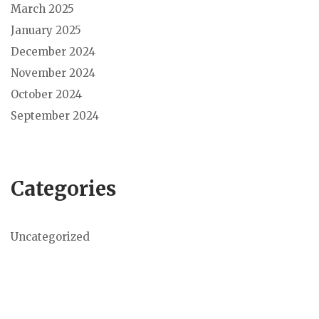
March 2025
January 2025
December 2024
November 2024
October 2024
September 2024
Categories
Uncategorized