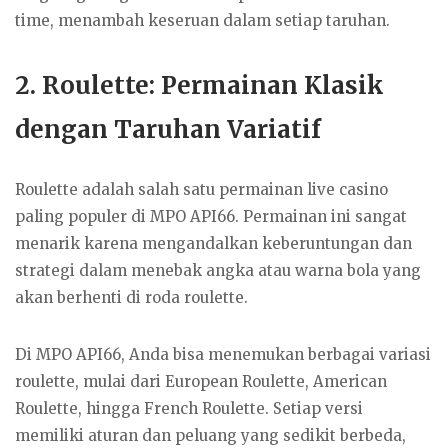
time, menambah keseruan dalam setiap taruhan.
2. Roulette: Permainan Klasik
dengan Taruhan Variatif
Roulette adalah salah satu permainan live casino
paling populer di MPO API66. Permainan ini sangat
menarik karena mengandalkan keberuntungan dan
strategi dalam menebak angka atau warna bola yang
akan berhenti di roda roulette.
Di MPO API66, Anda bisa menemukan berbagai variasi
roulette, mulai dari European Roulette, American
Roulette, hingga French Roulette. Setiap versi
memiliki aturan dan peluang yang sedikit berbeda,