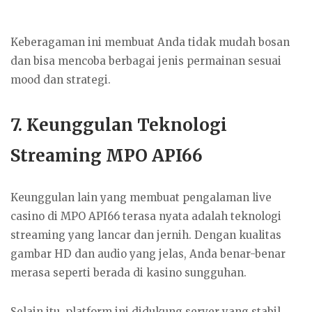
Keberagaman ini membuat Anda tidak mudah bosan
dan bisa mencoba berbagai jenis permainan sesuai
mood dan strategi.
7. Keunggulan Teknologi
Streaming MPO API66
Keunggulan lain yang membuat pengalaman live
casino di MPO API66 terasa nyata adalah teknologi
streaming yang lancar dan jernih. Dengan kualitas
gambar HD dan audio yang jelas, Anda benar-benar
merasa seperti berada di kasino sungguhan.
Selain itu, platform ini didukung server yang stabil