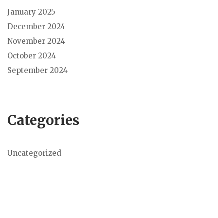
January 2025
December 2024
November 2024
October 2024
September 2024
Categories
Uncategorized