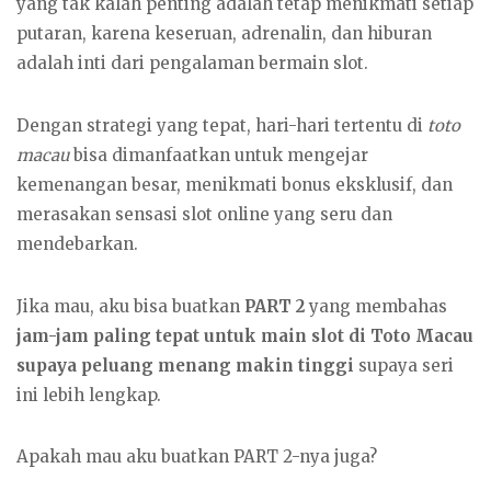
yang tak kalah penting adalah tetap menikmati setiap
putaran, karena keseruan, adrenalin, dan hiburan
adalah inti dari pengalaman bermain slot.
Dengan strategi yang tepat, hari-hari tertentu di
toto
macau
bisa dimanfaatkan untuk mengejar
kemenangan besar, menikmati bonus eksklusif, dan
merasakan sensasi slot online yang seru dan
mendebarkan.
Jika mau, aku bisa buatkan
PART 2
yang membahas
jam-jam paling tepat untuk main slot di Toto Macau
supaya peluang menang makin tinggi
supaya seri
ini lebih lengkap.
Apakah mau aku buatkan PART 2-nya juga?