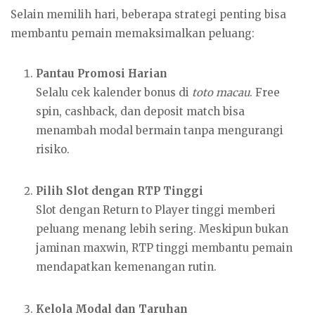
Selain memilih hari, beberapa strategi penting bisa
membantu pemain memaksimalkan peluang:
Pantau Promosi Harian
Selalu cek kalender bonus di
toto macau
. Free
spin, cashback, dan deposit match bisa
menambah modal bermain tanpa mengurangi
risiko.
Pilih Slot dengan RTP Tinggi
Slot dengan Return to Player tinggi memberi
peluang menang lebih sering. Meskipun bukan
jaminan maxwin, RTP tinggi membantu pemain
mendapatkan kemenangan rutin.
Kelola Modal dan Taruhan