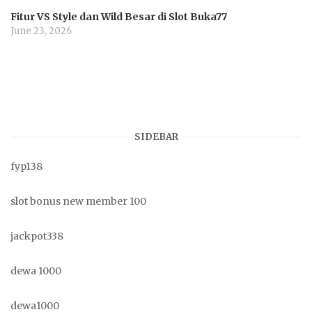
Fitur VS Style dan Wild Besar di Slot Buka77
June 23, 2026
SIDEBAR
fyp138
slot bonus new member 100
jackpot338
dewa 1000
dewa1000