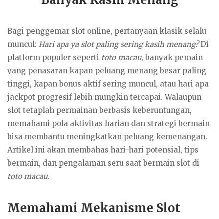
Bagi penggemar slot online, pertanyaan klasik selalu
muncul:
Hari apa ya slot paling sering kasih menang?
Di
platform populer seperti
toto macau
, banyak pemain
yang penasaran kapan peluang menang besar paling
tinggi, kapan bonus aktif sering muncul, atau hari apa
jackpot progresif lebih mungkin tercapai. Walaupun
slot tetaplah permainan berbasis keberuntungan,
memahami pola aktivitas harian dan strategi bermain
bisa membantu meningkatkan peluang kemenangan.
Artikel ini akan membahas hari-hari potensial, tips
bermain, dan pengalaman seru saat bermain slot di
toto macau
.
Memahami Mekanisme Slot