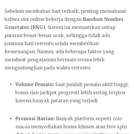
Sebelum membahas hari terbaik, penting memahami
bahwa slot online bekerja dengan
Random Number
Generator (RNG)
. Sistem ini memastikan setiap
putaran benar-benar acak, sehingga tidak ada
jaminan hari tertentu selalu memberikan
kemenangan. Namun, ada beberapa faktor yang
membuat pengalaman bermain terasa lebih
menguntungkan pada waktu tertentu:
Volume Pemain:
Saat jumlah pemain aktif tinggi,
bonus dan jackpot progresif lebih sering terpicu
karena banyak putaran yang terjadi.
Promosi Harian:
Banyak platform seperti
toto
macau
menyediakan bonus khusus atau free spin