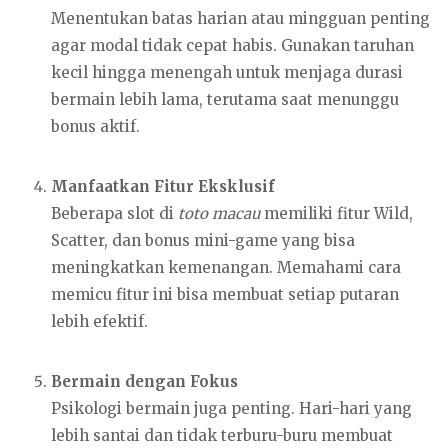
Menentukan batas harian atau mingguan penting
agar modal tidak cepat habis. Gunakan taruhan
kecil hingga menengah untuk menjaga durasi
bermain lebih lama, terutama saat menunggu
bonus aktif.
Manfaatkan Fitur Eksklusif
Beberapa slot di
toto macau
memiliki fitur Wild,
Scatter, dan bonus mini-game yang bisa
meningkatkan kemenangan. Memahami cara
memicu fitur ini bisa membuat setiap putaran
lebih efektif.
Bermain dengan Fokus
Psikologi bermain juga penting. Hari-hari yang
lebih santai dan tidak terburu-buru membuat