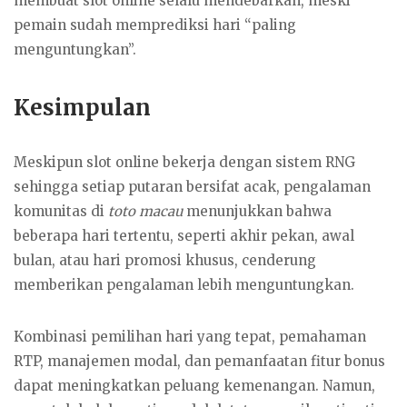
membuat slot online selalu mendebarkan, meski
pemain sudah memprediksi hari “paling
menguntungkan”.
Kesimpulan
Meskipun slot online bekerja dengan sistem RNG
sehingga setiap putaran bersifat acak, pengalaman
komunitas di
toto macau
menunjukkan bahwa
beberapa hari tertentu, seperti akhir pekan, awal
bulan, atau hari promosi khusus, cenderung
memberikan pengalaman lebih menguntungkan.
Kombinasi pemilihan hari yang tepat, pemahaman
RTP, manajemen modal, dan pemanfaatan fitur bonus
dapat meningkatkan peluang kemenangan. Namun,