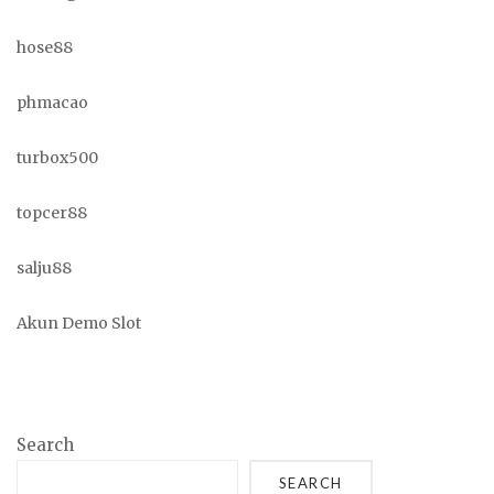
hose88
phmacao
turbox500
topcer88
salju88
Akun Demo Slot
Search
SEARCH