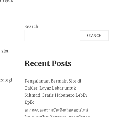
f sejak
i
Search
SEARCH
slot
Recent Posts
rategi
Pengalaman Bermain Slot di
Tablet: Layar Lebar untuk
Nikmati Grafis Habanero Lebih
Epik
อนาคตของความบันเทิงสล็อตออนไลน์