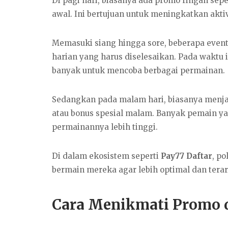
Di pagi hari, biasanya ada promo ringan sepe
awal. Ini bertujuan untuk meningkatkan akti
Memasuki siang hingga sore, beberapa event 
harian yang harus diselesaikan. Pada waktu i
banyak untuk mencoba berbagai permainan.
Sedangkan pada malam hari, biasanya menja
atau bonus spesial malam. Banyak pemain y
permainannya lebih tinggi.
Di dalam ekosistem seperti
Pay77 Daftar
, p
bermain mereka agar lebih optimal dan terar
Cara Menikmati Promo 