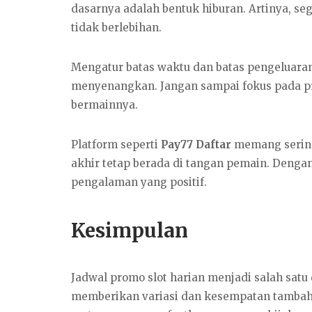
dasarnya adalah bentuk hiburan. Artinya, seg
tidak berlebihan.
Mengatur batas waktu dan batas pengeluaran
menyenangkan. Jangan sampai fokus pada pr
bermainnya.
Platform seperti
Pay77 Daftar
memang sering
akhir tetap berada di tangan pemain. Dengan
pengalaman yang positif.
Kesimpulan
Jadwal promo slot harian menjadi salah satu
memberikan variasi dan kesempatan tambah