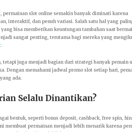
t, permainan slot online semakin banyak diminati karena
interaktif, dan penuh variasi. Salah satu hal yang palin
n yang bisa memberikan keuntungan tambahan saat bermai
njadi sangat penting, terutama bagi mereka yang mengiku
r
.
tetapi juga menjadi bagian dari strategi banyak pemain 
 Dengan memahami jadwal promo slot setiap hari, pema
yang ada.
ian Selalu Dinantikan?
gai bentuk, seperti bonus deposit, cashback, free spin, hi
ini membuat permainan menjadi lebih menarik karena pe