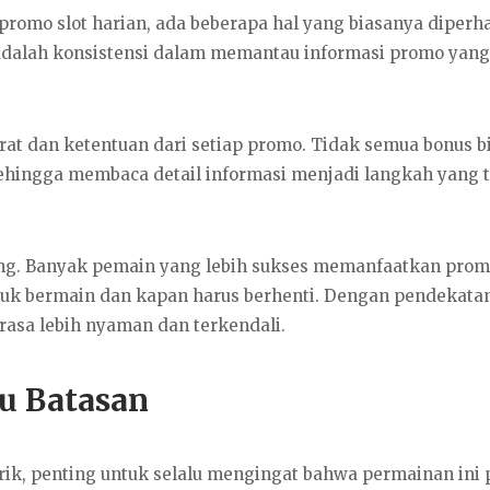
omo slot harian, ada beberapa hal yang biasanya diperh
adalah konsistensi dalam memantau informasi promo yang
rat dan ketentuan dari setiap promo. Tidak semua bonus b
sehingga membaca detail informasi menjadi langkah yang 
ing. Banyak pemain yang lebih sukses memanfaatkan pro
tuk bermain dan kapan harus berhenti. Dengan pendekata
rasa lebih nyaman dan terkendali.
lu Batasan
ik, penting untuk selalu mengingat bahwa permainan ini