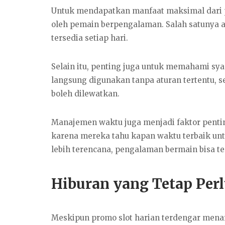
Untuk mendapatkan manfaat maksimal dari pr
oleh pemain berpengalaman. Salah satunya 
tersedia setiap hari.
Selain itu, penting juga untuk memahami sya
langsung digunakan tanpa aturan tertentu, 
boleh dilewatkan.
Manajemen waktu juga menjadi faktor pent
karena mereka tahu kapan waktu terbaik un
lebih terencana, pengalaman bermain bisa te
Hiburan yang Tetap Per
Meskipun promo slot harian terdengar menar