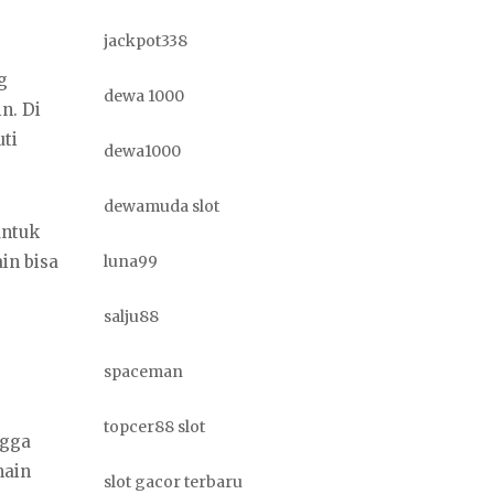
jackpot338
g
dewa 1000
n. Di
ti
dewa1000
dewamuda slot
untuk
in bisa
luna99
salju88
spaceman
topcer88 slot
ngga
main
slot gacor terbaru