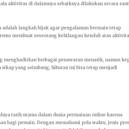
ala aktivitas di dalamnya sebaiknya dilakukan secara sant
 adalah langkah bijak agar pengalaman bermain tetap
omo membuat seseorang kehilangan kendali atas aktivit
 menghadirkan berbagai penawaran menarik, namun ke
 sikap yang seimbang, hiburan ini bisa tetap menjadi
 daya tarik utama dalam dunia permainan online karena
an bagi pemain. Dengan memahami pola waktu, jenis pro