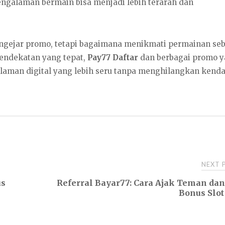
engalaman bermain bisa menjadi lebih terarah dan
ngejar promo, tetapi bagaimana menikmati permainan se
pendekatan yang tepat,
Pay77 Daftar
dan berbagai promo 
aman digital yang lebih seru tanpa menghilangkan kendali
NEXT
us
Referral Bayar77: Cara Ajak Teman dan
Bonus Slot