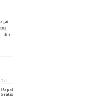
bagai
yang
 diri.
 POST
→
 Dapat
 Gratis