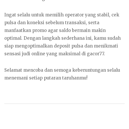
Ingat selalu untuk memilih operator yang stabil, cek
pulsa dan koneksi sebelum transaksi, serta
manfaatkan promo agar saldo bermain makin
optimal. Dengan langkah sederhana ini, kamu sudah
siap mengoptimalkan deposit pulsa dan menikmati
sensasi judi online yang maksimal di gacor77.
Selamat mencoba dan semoga keberuntungan selalu
menemani setiap putaran taruhanmu!