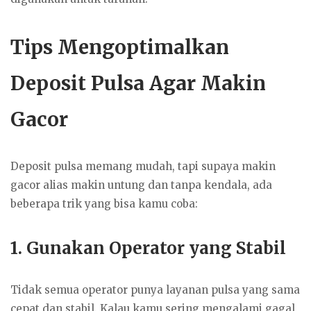
Tips Mengoptimalkan
Deposit Pulsa Agar Makin
Gacor
Deposit pulsa memang mudah, tapi supaya makin
gacor alias makin untung dan tanpa kendala, ada
beberapa trik yang bisa kamu coba:
1. Gunakan Operator yang Stabil
Tidak semua operator punya layanan pulsa yang sama
cepat dan stabil. Kalau kamu sering mengalami gagal