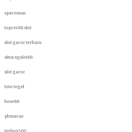
spaceman
topcer88 slot
slot gacor terbaru
situs xgslot88
slot gacor
toto togel
hose88
phmacao
turbox500