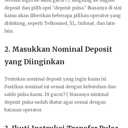
Setelah login ke akun gacor77, langsung ke bagian
deposit dan pilih opsi “deposit pulsa.” Biasanya di sini
kamu akan diberikan beberapa pilihan operator yang
didukung, seperti Telkomsel, XL, Indosat, dan lain-
lain.
2. Masukkan Nominal Deposit
yang Diinginkan
Tentukan nominal deposit yang ingin kamu isi.
Pastikan nominal ini sesuai dengan kebutuhan dan
saldo pulsa kamu. Di gacor77, biasanya minimal
deposit pulsa sudah diatur agar sesuai dengan
batasan operator.