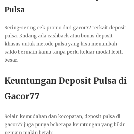
Pulsa
Sering-sering cek promo dari gacor77 terkait deposit
pulsa. Kadang ada cashback atau bonus deposit
khusus untuk metode pulsa yang bisa menambah
saldo bermain kamu tanpa perlu keluar modal lebih
besar.
Keuntungan Deposit Pulsa di
Gacor77
Selain kemudahan dan kecepatan, deposit pulsa di
gacor77 juga punya beberapa keuntungan yang bikin
pemain makin betah: