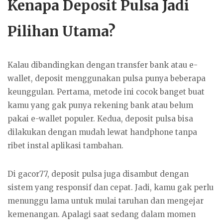
Kenapa Deposit Pulsa Jadi
Pilihan Utama?
Kalau dibandingkan dengan transfer bank atau e-
wallet, deposit menggunakan pulsa punya beberapa
keunggulan. Pertama, metode ini cocok banget buat
kamu yang gak punya rekening bank atau belum
pakai e-wallet populer. Kedua, deposit pulsa bisa
dilakukan dengan mudah lewat handphone tanpa
ribet instal aplikasi tambahan.
Di gacor77, deposit pulsa juga disambut dengan
sistem yang responsif dan cepat. Jadi, kamu gak perlu
menunggu lama untuk mulai taruhan dan mengejar
kemenangan. Apalagi saat sedang dalam momen