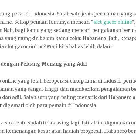
ang pesat di Indonesia. Salah satu jenis permainan yang s
nline. Setiap pemain tentunya mencari “
slot gacor online
“
. Nah, bagi kamu yang sedang mencari pengalaman berm
ma yang mungkin belum kamu coba:
Habanero
. Jadi, kenap
a slot gacor online? Mari kita bahas lebih dalam!
e dengan Peluang Menang yang Adil
nline yang telah beroperasi cukup lama di industri perju
rmainan yang sangat tinggi dan memberikan pengalaman b
n dan adil. Salah satu yang paling menarik dari Habanero 
t digemari oleh para pemain di Indonesia.
slot tentu sudah tidak asing lagi. Istilah ini digunakan u
 kemenangan besar atau hadiah progresif. Habanero ber