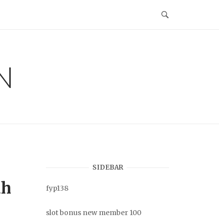
N
SIDEBAR
ah
fyp138
slot bonus new member 100