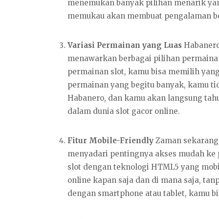
menemukan banyak pilihan menarik yang
memukau akan membuat pengalaman be
Variasi Permainan yang Luas
Habanero 
menawarkan berbagai pilihan permainan
permainan slot, kamu bisa memilih yang
permainan yang begitu banyak, kamu tid
Habanero, dan kamu akan langsung tahu
dalam dunia slot gacor online.
Fitur Mobile-Friendly
Zaman sekarang, 
menyadari pentingnya akses mudah ke
slot dengan teknologi HTML5 yang mobil
online kapan saja dan di mana saja, tan
dengan smartphone atau tablet, kamu b