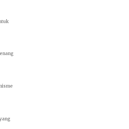
ntuk
menang
anisme
 yang