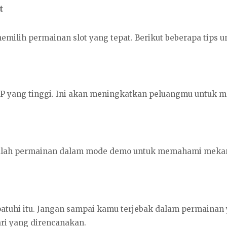
t
milih permainan slot yang tepat. Berikut beberapa tips u
P yang tinggi. Ini akan meningkatkan peluangmu untuk 
obalah permainan dalam mode demo untuk memahami mek
atuhi itu. Jangan sampai kamu terjebak dalam permainan
ri yang direncanakan.