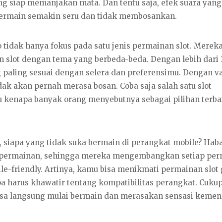
 siap memanjakan mata. Dan tentu saja, efek suara yang
rmain semakin seru dan tidak membosankan.
tidak hanya fokus pada satu jenis permainan slot. Merek
 slot dengan tema yang berbeda-beda. Dengan lebih dari 
 paling sesuai dengan selera dan preferensimu. Dengan va
ak akan pernah merasa bosan. Coba saja salah satu slot
 kenapa banyak orang menyebutnya sebagai pilihan terba
siapa yang tidak suka bermain di perangkat mobile? Hab
 permainan, sehingga mereka mengembangkan setiap pe
e-friendly. Artinya, kamu bisa menikmati permainan slot 
pa harus khawatir tentang kompatibilitas perangkat. Cuku
isa langsung mulai bermain dan merasakan sensasi keme