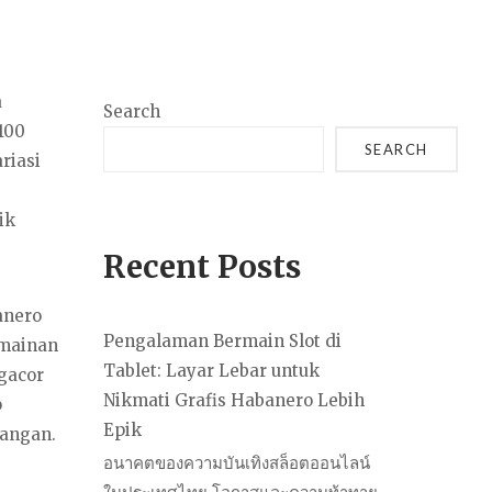
a
Search
100
SEARCH
riasi
ik
Recent Posts
anero
Pengalaman Bermain Slot di
rmainan
Tablet: Layar Lebar untuk
gacor
Nikmati Grafis Habanero Lebih
p
Epik
nangan.
อนาคตของความบันเทิงสล็อตออนไลน์