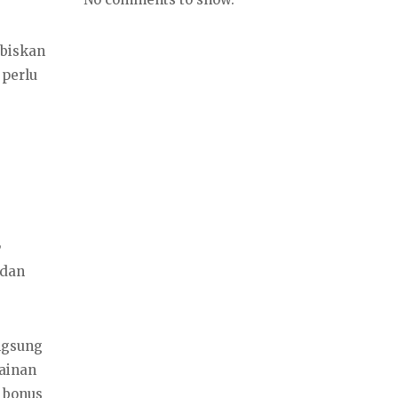
abiskan
 perlu
 dan
ngsung
mainan
 bonus