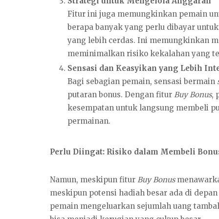
Strategi untuk Mengelola Anggaran
Fitur ini juga memungkinkan pemain u
berapa banyak yang perlu dibayar untu
yang lebih cerdas. Ini memungkinkan me
meminimalkan risiko kekalahan yang ter
Sensasi dan Keasyikan yang Lebih Int
Bagi sebagian pemain, sensasi bermain
putaran bonus. Dengan fitur
Buy Bonus
,
kesempatan untuk langsung membeli p
permainan.
Perlu Diingat: Risiko dalam Membeli Bonu
Namun, meskipun fitur
Buy Bonus
menawarkan 
meskipun potensi hadiah besar ada di depan 
pemain mengeluarkan sejumlah uang tambaha