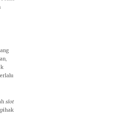
h
yang
an,
ik
erlalu
lah
slot
rpihak