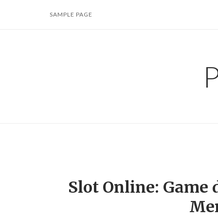
Skip
SAMPLE PAGE
to
content
Slot Online: Game
Me