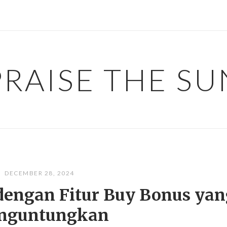
PRAISE THE SU
DECEMBER 28, 2024
 dengan Fitur Buy Bonus yan
nguntungkan