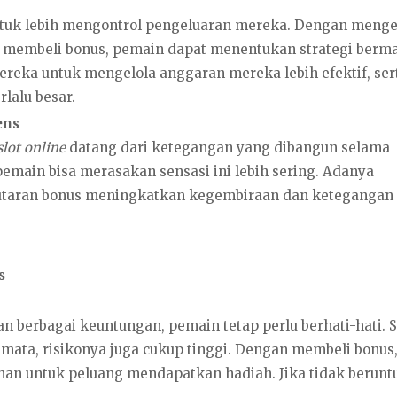
ntuk lebih mengontrol pengeluaran mereka. Dengan menge
k membeli bonus, pemain dapat menentukan strategi berm
reka untuk mengelola anggaran mereka lebih efektif, ser
lalu besar.
ens
slot online
datang dari ketegangan yang dibangun selama
 pemain bisa merasakan sensasi ini lebih sering. Adanya
utaran bonus meningkatkan kegembiraan dan ketegangan
s
berbagai keuntungan, pemain tetap perlu berhati-hati. S
mata, risikonya juga cukup tinggi. Dengan membeli bonus
n untuk peluang mendapatkan hadiah. Jika tidak beruntu