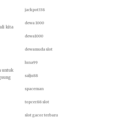
jackpot338
dewa 1000
li kita
dewa1000
dewamuda slot
luna99
 untuk
salju88
ngsung
spaceman
topcer88 slot
slot gacor terbaru