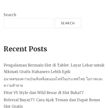
Search
SEARCH
Recent Posts
Pengalaman Bermain Slot di Tablet: Layar Lebar untuk
Nikmati Grafis Habanero Lebih Epik
อนาคตของความบันเทิงสล็อตออนไลน์ในประเทศไทย โอกาสและ
ความท้าทาย
Fitur VS Style dan Wild Besar di Slot Buka77
Referral Bayar77: Cara Ajak Teman dan Dapat Bonus
Slot Gratis