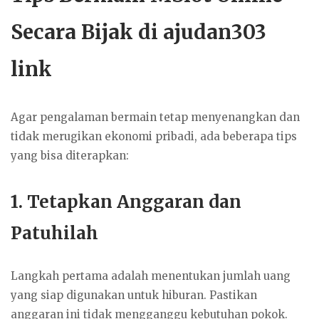
Secara Bijak di ajudan303
link
Agar pengalaman bermain tetap menyenangkan dan
tidak merugikan ekonomi pribadi, ada beberapa tips
yang bisa diterapkan:
1. Tetapkan Anggaran dan
Patuhilah
Langkah pertama adalah menentukan jumlah uang
yang siap digunakan untuk hiburan. Pastikan
anggaran ini tidak mengganggu kebutuhan pokok.