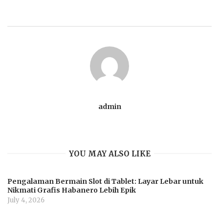
admin
YOU MAY ALSO LIKE
Pengalaman Bermain Slot di Tablet: Layar Lebar untuk
Nikmati Grafis Habanero Lebih Epik
July 4, 2026