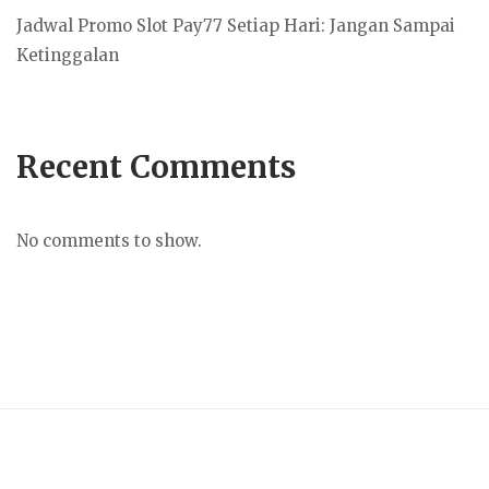
Jadwal Promo Slot Pay77 Setiap Hari: Jangan Sampai
Ketinggalan
Recent Comments
No comments to show.