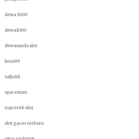
dewa 1000
dewa1000
dewamuda slot
luna99
salju88
spaceman
topcer88 slot
slot gacor terbaru
situs xgslot88