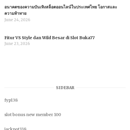
อนาคตของความบันเทิงสล็อตออนไลน์ในประเทศไทย โอกาสและ
ความท้าทาย
June 24, 2026
Fitur VS Style dan Wild Besar di Slot Buka77
June 23, 2026
SIDEBAR
fyp138
slot bonus new member 100
jackpot338