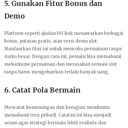
5. Gunakan Fitur Bonus dan
Demo
Platform seperti ajudan303 link menawarkan berbagai
bonus, putaran gratis, atau versi demo slot.
Manfaatkan fitur ini untuk mencoba permainan tanpa
risiko besar. Dengan cara ini, pemain bisa memahami
mekanisme permainan dan merasakan sensasi slot
tanpa harus mengeluarkan terlalu banyak uang.
6. Catat Pola Bermain
Mencatat kemenangan dan kerugian membantu
memahami tren pribadi. Catatan ini bisa menjadi
acuan agar strategi bermain lebih realistis dan