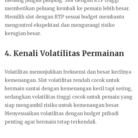
menang jangka panjang. Slot dengan RTP tinggi
memberikan peluang kembali ke pemain lebih besar.
Memilih slot dengan RTP sesuai budget membantu
mengontrol ekspektasi dan mengurangi risiko
kerugian besar.
4. Kenali Volatilitas Permainan
Volatilitas menunjukkan frekuensi dan besar kecilnya
kemenangan. Slot volatilitas rendah cocok untuk
bermain santai dengan kemenangan kecil tapi sering,
sedangkan volatilitas tinggi cocok untuk pemain yang
siap mengambil risiko untuk kemenangan besar.
Menyesuaikan volatilitas dengan budget pribadi
penting agar bermain tetap terkendali.