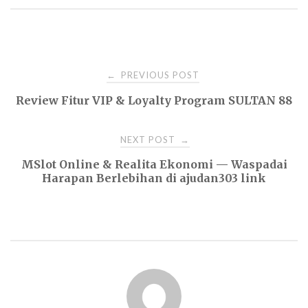
Post
PREVIOUS POST
←
Review Fitur VIP & Loyalty Program SULTAN 88
navigation
NEXT POST
→
MSlot Online & Realita Ekonomi — Waspadai
Harapan Berlebihan di ajudan303 link