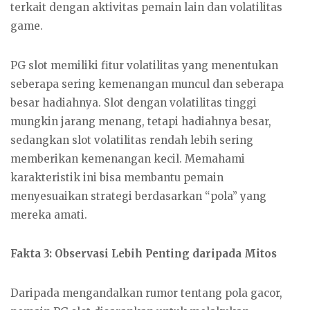
terkait dengan aktivitas pemain lain dan volatilitas
game.
PG slot memiliki fitur volatilitas yang menentukan
seberapa sering kemenangan muncul dan seberapa
besar hadiahnya. Slot dengan volatilitas tinggi
mungkin jarang menang, tetapi hadiahnya besar,
sedangkan slot volatilitas rendah lebih sering
memberikan kemenangan kecil. Memahami
karakteristik ini bisa membantu pemain
menyesuaikan strategi berdasarkan “pola” yang
mereka amati.
Fakta 3: Observasi Lebih Penting daripada Mitos
Daripada mengandalkan rumor tentang pola gacor,