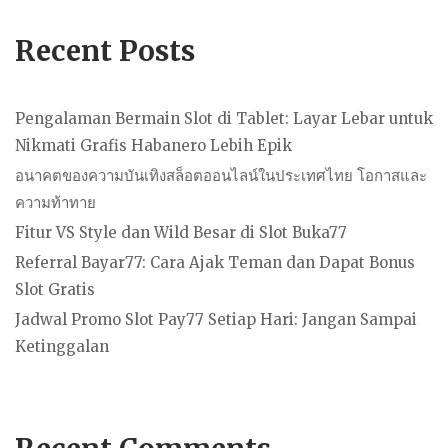
Recent Posts
Pengalaman Bermain Slot di Tablet: Layar Lebar untuk
Nikmati Grafis Habanero Lebih Epik
อนาคตของความบันเทิงสล็อตออนไลน์ในประเทศไทย โอกาสและ
ความท้าทาย
Fitur VS Style dan Wild Besar di Slot Buka77
Referral Bayar77: Cara Ajak Teman dan Dapat Bonus
Slot Gratis
Jadwal Promo Slot Pay77 Setiap Hari: Jangan Sampai
Ketinggalan