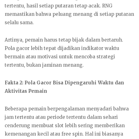
tertentu, hasil setiap putaran tetap acak. RNG
memastikan bahwa peluang menang di setiap putaran
selalu sama.
Artinya, pemain harus tetap bijak dalam bertaruh.
Pola gacor lebih tepat dijadikan indikator waktu
bermain atau motivasi untuk mencoba strategi
tertentu, bukan jaminan menang.
Fakta 2: Pola Gacor Bisa Dipengaruhi Waktu dan
Aktivitas Pemain
Beberapa pemain berpengalaman menyadari bahwa
jam tertentu atau periode tertentu dalam sehari
cenderung membuat slot lebih sering memberikan
kemenangan kecil atau free spin. Hal ini biasanya