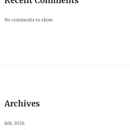
Recent Comments
No comments to show.
Archives
July 2026