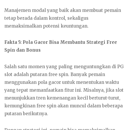
Manajemen modal yang baik akan membuat pemain
tetap berada dalam kontrol, sekaligus
memaksimalkan potensi keuntungan.
Fakta 5: Pola Gacor Bisa Membantu Strategi Free
Spin dan Bonus
Salah satu momen yang paling menguntungkan di PG
slot adalah putaran free spin. Banyak pemain
menggunakan pola gacor untuk menentukan waktu
yang tepat memanfaatkan fitur ini. Misalnya, jika slot
menunjukkan tren kemenangan kecil berturut-turut,
kemungkinan free spin akan muncul dalam beberapa
putaran berikutnya.