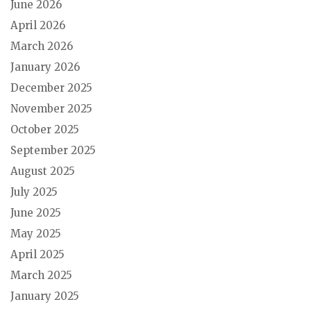
June 2026
April 2026
March 2026
January 2026
December 2025
November 2025
October 2025
September 2025
August 2025
July 2025
June 2025
May 2025
April 2025
March 2025
January 2025