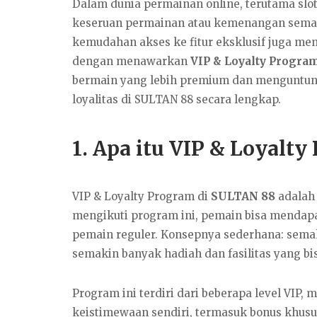
Dalam dunia permainan online, terutama slo
keseruan permainan atau kemenangan semata
kemudahan akses ke fitur eksklusif juga me
dengan menawarkan
VIP & Loyalty Progra
bermain yang lebih premium dan menguntungk
loyalitas di SULTAN 88 secara lengkap.
1. Apa itu VIP & Loyalt
VIP & Loyalty Program di
SULTAN 88
adalah 
mengikuti program ini, pemain bisa mendapa
pemain reguler. Konsepnya sederhana: semak
semakin banyak hadiah dan fasilitas yang bi
Program ini terdiri dari beberapa level VIP, m
keistimewaan sendiri, termasuk bonus khusus