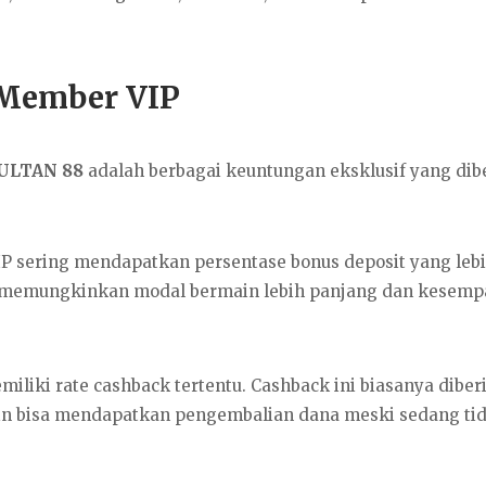
 Member VIP
ULTAN 88
adalah berbagai keuntungan eksklusif yang dib
IP sering mendapatkan persentase bonus deposit yang leb
ni memungkinkan modal bermain lebih panjang dan kesemp
emiliki rate cashback tertentu. Cashback ini biasanya diber
in bisa mendapatkan pengembalian dana meski sedang ti