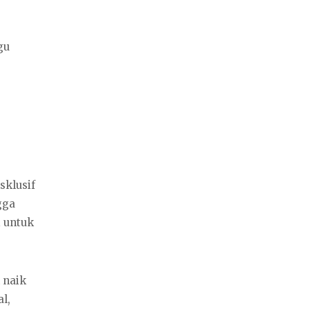
gu
sklusif
gga
i untuk
 naik
l,