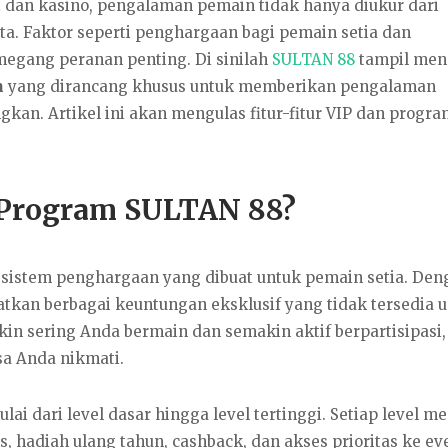
t dan kasino, pengalaman pemain tidak hanya diukur dari
. Faktor seperti penghargaan bagi pemain setia dan
megang peranan penting. Di sinilah
SULTAN 88
tampil men
m
yang dirancang khusus untuk memberikan pengalaman
an. Artikel ini akan mengulas fitur-fitur VIP dan progra
y Program SULTAN 88?
sistem penghargaan yang dibuat untuk pemain setia. Den
tkan berbagai keuntungan eksklusif yang tidak tersedia 
in sering Anda bermain dan semakin aktif berpartisipasi,
sa Anda nikmati.
ulai dari level dasar hingga level tertinggi. Setiap level me
, hadiah ulang tahun, cashback, dan akses prioritas ke ev