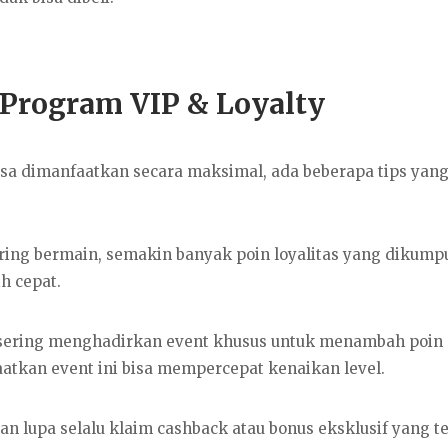
Program VIP & Loyalty
sa dimanfaatkan secara maksimal, ada beberapa tips yang
ring bermain, semakin banyak poin loyalitas yang dikump
h cepat.
 sering menghadirkan event khusus untuk menambah poin
atkan event ini bisa mempercepat kenaikan level.
gan lupa selalu klaim cashback atau bonus eksklusif yang t