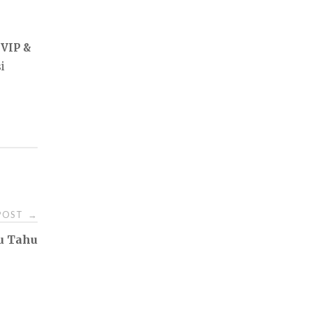
n
VIP &
i
 POST
→
u Tahu