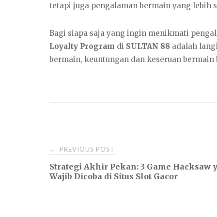
tetapi juga pengalaman bermain yang lebih s
Bagi siapa saja yang ingin menikmati peng
Loyalty Program
di
SULTAN 88
adalah langk
bermain, keuntungan dan keseruan bermain b
Post
PREVIOUS POST
←
Strategi Akhir Pekan: 3 Game Hacksaw 
navigation
Wajib Dicoba di Situs Slot Gacor