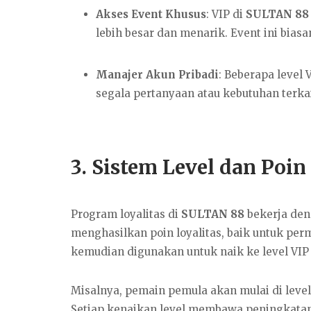
Akses Event Khusus
: VIP di
SULTAN 88
lebih besar dan menarik. Event ini bias
Manajer Akun Pribadi
: Beberapa leve
segala pertanyaan atau kebutuhan terka
3. Sistem Level dan Poin
Program loyalitas di
SULTAN 88
bekerja den
menghasilkan poin loyalitas, baik untuk perm
kemudian digunakan untuk naik ke level VIP 
Misalnya, pemain pemula akan mulai di level 
Setiap kenaikan level membawa peningkatan 