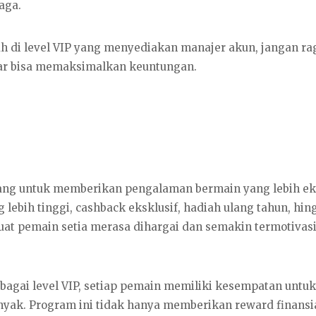
aga.
dah di level VIP yang menyediakan manajer akun, jangan ra
gar bisa memaksimalkan keuntungan.
ang untuk memberikan pengalaman bermain yang lebih ek
lebih tinggi, cashback eksklusif, hadiah ulang tahun, hin
uat pemain setia merasa dihargai dan semakin termotivas
bagai level VIP, setiap pemain memiliki kesempatan untuk
yak. Program ini tidak hanya memberikan reward finansia