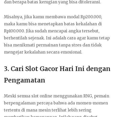
dan berapa batas kerugian yang bisa ditoleransi.
Misalnya, jika kamu membawa modal Rp200.000,
maka kamu bisa menetapkan batas kekalahan di
Rp100.000. Jika sudah mencapai angka tersebut,
berhentilah sejenak. Ini adalah cara agar kamu tetap
bisa menikmati permainan tanpa stres dan tidak
mengejar kekalahan secara emosional.
3.
Cari Slot Gacor Hari Ini dengan
Pengamatan
Meski semua slot online menggunakan RNG, pemain
berpengalaman percaya bahwa ada momen-momen
tertentu di mana mesin terlihat lebih sering