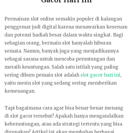
Permainan slot online semakin populer di kalangan
penggemar judi digital karena menawarkan keseruan
dan potensi hadiah besar dalam waktu singkat. Bagi
sebagian orang, bermain slot hanyalah hiburan
semata. Namun, banyak juga yang menjadikannya
sebagai sarana untuk mencoba peruntungan dan
meraih keuntungan. Salah satu istilah yang paling
sering diburu pemain slot adalah
slot gacor hari ini
,
yaitu mesin slot yang sedang sering memberikan
kemenangan.
Tapi bagaimana cara agar bisa benar-benar menang
di slot gacor tersebut? Apakah hanya mengandalkan
keberuntungan, atau ada strategi tertentu yang bisa
digunakan? Artikel ini akan membahas berbagai