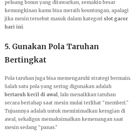
peluang bonus yang ditawarkan, semakin besar
kemungkinan kamu bisa meraih keuntungan, apalagi
jika mesin tersebut masuk dalam kategori
slot gacor
hari ini
.
5.
Gunakan Pola Taruhan
Bertingkat
Pola taruhan juga bisa memengaruhi strategi bermain.
Salah satu pola yang sering digunakan adalah
bertaruh kecil di awal
, lalu menaikkan taruhan
secara bertahap saat mesin mulai terlihat “memberi.”
Tujuannya adalah untuk meminimalkan kerugian di
awal, sekaligus memaksimalkan kemenangan saat
mesin sedang “panas.”