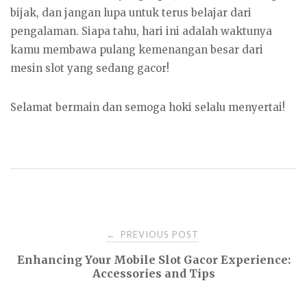
bijak, dan jangan lupa untuk terus belajar dari
pengalaman. Siapa tahu, hari ini adalah waktunya
kamu membawa pulang kemenangan besar dari
mesin slot yang sedang gacor!
Selamat bermain dan semoga hoki selalu menyertai!
Post
PREVIOUS POST
←
Enhancing Your Mobile Slot Gacor Experience:
navigation
Accessories and Tips